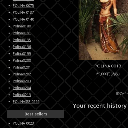
POLINA 0075
POLINA 0137
POLINA 0140
Polina0180
Polina0191
Polina0195
Polina0196
Polina0199
Polina0200
POLINA 0013
Polina0201
69,000円(内税)
Polina0202
Polina0203
Polina0204
前のペ
Polina0219
POLINASSP 0266
Your recent history
Best sellers
POLINA 0023