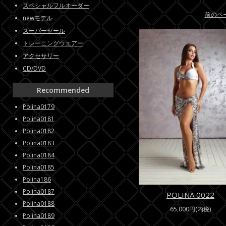
スペシャルフルオーダー
前のペ
newモデル
スーパーセール
トレーニングウエアー
アクセサリー
CD/DVD
Recommended
Polina0179
Polina0181
Polina0182
Polina0183
Polina0184
Polina0185
Polina186
Polina0187
POLINA 0022
Polina0188
65,000円(内税)
Polina0189