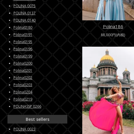
POLINA 0075
POLINA 0137
POLINA 0140
Polina186
Polina0180
Polina0191
88,000円(内税)
Polina0195
Polina0196
Polina0199
Polina0200
Polina0201
Polina0202
Polina0203
Polina0204
Polina0219
POLINASSP 0266
Best sellers
POLINA 0023