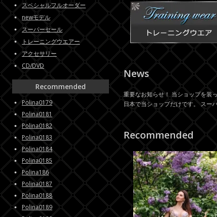
スペシャルフルオーダー
newモデル
スーパーセール
トレーニングウエアー
アクセサリー
CD/DVD
News
Recommended
重要なお知らせ！ 当ショップを装っ
Polina0179
日本で当ショップだけです。 スーパ
Polina0181
Polina0182
Recommended
Polina0183
Polina0184
Polina0185
Polina186
Polina0187
Polina0188
Polina0189