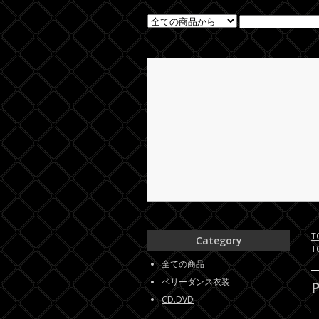
T
Category
T
全ての商品
ベリーダンス衣装
CD.DVD