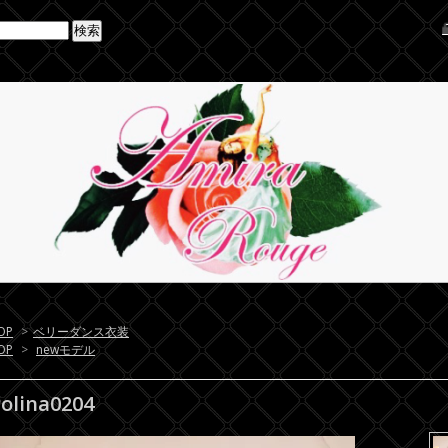
OP
>
ベリーダンス衣装
OP
>
newモデル
olina0204