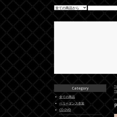
T
Category
T
全ての商品
ベリーダンス衣装
P
CD.DVD