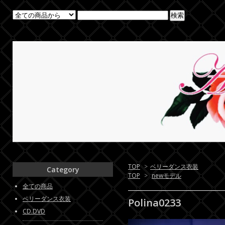
TOP
>
ベリーダンス衣装
Category
TOP
>
newモデル
全ての商品
ベリーダンス衣装
Polina0233
CD.DVD