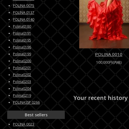
POLINA 0075
POLINA 0137
POLINA 0140
Polina0180
Polina0191
Polina0195
Polina0196
POLINA 0010
Polina0199
Polina0200
100,000円(内税)
Polina0201
Polina0202
Polina0203
Polina0204
Polina0219
Your recent history
POLINASSP 0266
Best sellers
POLINA 0023