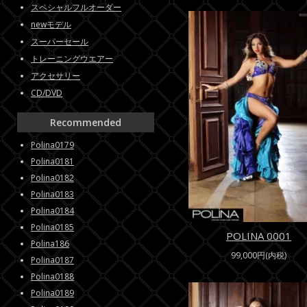
スペシャルフルオーダー
newモデル
スーパーセール
トレーニングウエアー
アクセサリー
CD/DVD
Recommended
Polina0179
Polina0181
Polina0182
Polina0183
Polina0184
Polina0185
POLINA 0001
Polina186
99,000円(内税)
Polina0187
Polina0188
Polina0189