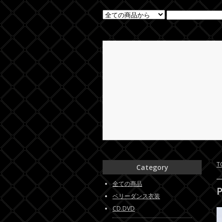
T
Category
全ての商品
P
ベリーダンス衣装
CD.DVD